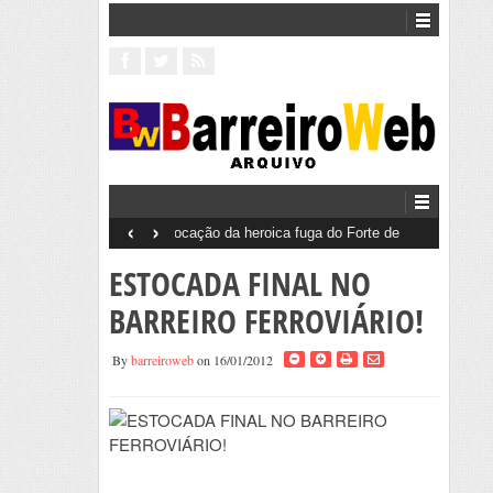
‹
›
Barreiro 50 Anos 25 de Abril
ESTOCADA FINAL NO
BARREIRO FERROVIÁRIO!
By
barreiroweb
on 16/01/2012