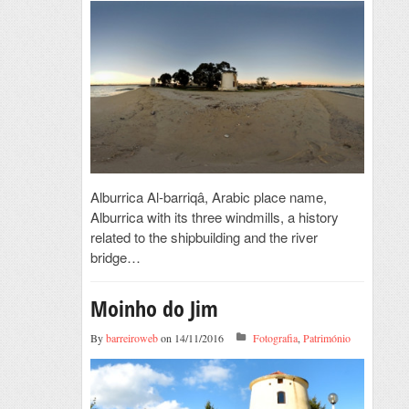
Alburrica Al-barriqâ, Arabic place name,
Alburrica with its three windmills, a history
related to the shipbuilding and the river
bridge…
Moinho do Jim
By
barreiroweb
on 14/11/2016
Fotografia
,
Património