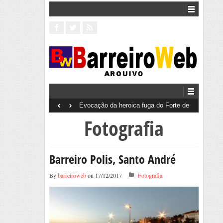
‹
›
ga do Forte de
Barreiro 50 Anos 25 de Abril
o de 1961
Fotografia
Barreiro Polis, Santo André
By
barreiroweb
on 17/12/2017
Fotografia