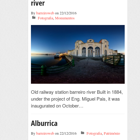
river
By
barreiroweb
on 22/12/2016
Fotografia
,
Monumentos
Old railway station barreiro river Built in 1884,
under the project of Eng. Miguel Pais, it was
inaugurated on October…
Alburrica
By
barreiroweb
on 22/12/2016
Fotografia
,
Património