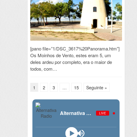
[pano file=”1/DSC_3617%20Panorama.htm”]
Os Moinhos de Vento, estes eram 5, um
deles ardeu por completo, era o maior de
todos, com…
1
2
3
…
15
Seguinte »
Alternativa Radio
LIVE