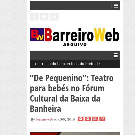
‹
›
Barreiro 50 Anos 25 de Abril
“De Pequenino”: Teatro
para bebés no Fórum
Cultural da Baixa da
Banheira
By
barreiroweb
on 03/02/2016