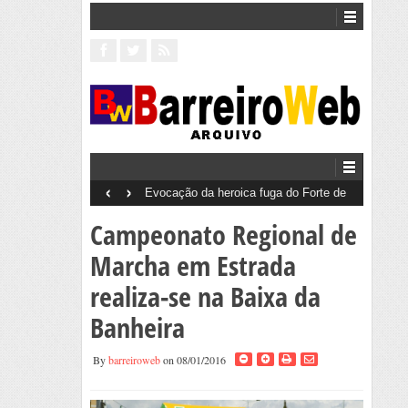
‹
›
Evocação da heroica fuga do Forte de
B
Caxias – 4 de dezembro de 1961
Campeonato Regional de
Marcha em Estrada
realiza-se na Baixa da
Banheira
By
barreiroweb
on 08/01/2016